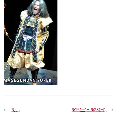
「
6月
」
「
6/15(土)〜6/23(日)
」